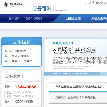
그룹웨어란?
넷
그룹웨어호스
츠비즈솔루션
웨어솔루션
넷츠비즈특장
점
서비스구성
도
주요기능소
개
넷츠비즈인
터페이스
최근 업데이트
그룹웨어 활용팁
진행중인 프로젝트
휴온스글로벌 그룹웨어 넷츠비즈 3.0
그룹웨어 넷츠비즈 3.0 구축완료