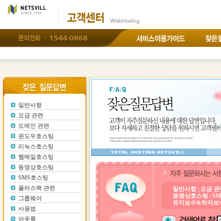
네이서벼변경
DB접속
백업
FTP접속백업
SSH접속백업
DB연
동하기
이메일사용법
일반사항
요금 관련
도메인 관련
윈도우호스팅
리눅스호스팅
웹메일호스팅
동영상호스팅
SMS호스팅
플러스팩 관련
일반사항
|
요금 관
동영상호스팅
|
S
그룹웨어
유지보수&하자보
사용법
아웃룩