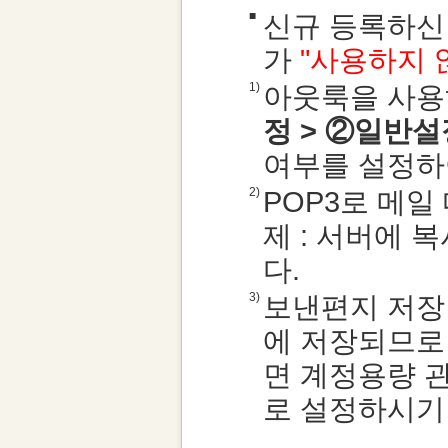
■
신규 등록하신
가
"사용하지 
1)
아웃룩을 사용
정 > ②일반설
여부를 설정하
2)
POP3로 메일
제 : 서버에 
다.
3)
보낸편지 저장
에 저장되므로
면 계정용량 
로 설정하시기